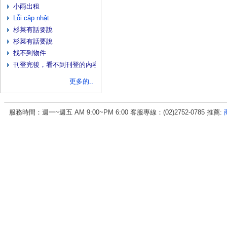
小雨出租
Lỗi cập nhật
杉菜有話要說
杉菜有話要說
找不到物件
刊登完後，看不到刊登的內容，用編號查詢也找不到
更多的..
服務時間：週一~週五 AM 9:00~PM 6:00 客服專線：(02)2752-0785 推薦:
房地天下科技股份有限公司 統一編號:70456571