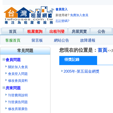
會員登入
新使用者?
免費加入會員
忘記密碼?
首頁
租屋查詢
出租刊登
房屋買賣
公告
客服首頁
留言板
網站公告
故障通報
您現在的位置是：
首頁
常見問題
>>
得獎記錄
會員問題
關於加入會員
2005年-第五屆金網獎
會員登入問題
修改會員資料
房東問題
刊登費用說明
刊登廣告問題
修改房屋廣告