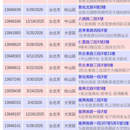
@敦北國際商圈明亮大樓純辦9
敦化北路X號2樓
13946639
5/28/2026
台北市
松山區
@敦北國際商圈明亮大樓純辦9
八德路二段X號
13948168
12/18/2025
台北市
中山區
A三創商圈 大面寬整棟招財店
忠孝東路四段X號
13941893
5/25/2026
台北市
大安區
!忠孝復興SOGO頂好商圈金店
仁愛路三段X號2樓
13948624
5/28/2026
台北市
大安區
#稀有2樓店面三面採光5575
民生東路三段X號11樓
13948303
6/11/2026
台北市
松山區
+中山國中站 全新落成 A級純
民生東路三段X號6樓
13946611
5/22/2026
台北市
中山區
J民生東路三段環宇大樓商辦27
敦化南路一段X號
13937245
3/30/2026
台北市
松山區
Y敦化南路 玻璃帷幕優質辦公
復興北路X號3樓
13939438
3/24/2026
台北市
松山區
+南京復興站 附車位 玻璃帷幕
復興南路二段X號
13948315
2/4/2026
台北市
大安區
A大安捷運商圈 馬上發財金店
復興南路一段X號
13948197
12/26/2025
台北市
大安區
A忠孝復興商圈 地下商用黃金
復興南路一段107巷5弄X號1樓
13948141
5/28/2026
台北市
大安區
%復興南路東區商圈超大空間