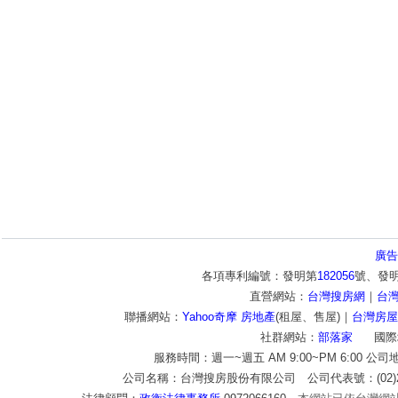
廣告
各項專利編號：發明第
182056
號、發
直營網站：
台灣搜房網
｜
台
聯播網站：
Yahoo奇摩 房地產
(租屋、售屋)｜
台灣房屋
社群網站：
部落家
國際
服務時間：週一~週五 AM 9:00~PM 6:00 公
公司名稱：台灣搜房股份有限公司 公司代表號：(02)2772-9