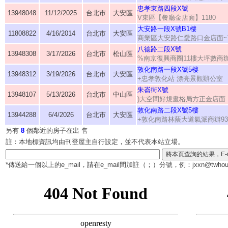
忠孝東路四段X號
13948048
11/12/2025
台北市
大安區
V東區【餐廳金店面】1180
大安路一段X號B1樓
11808822
4/16/2014
台北市
大安區
商業區大安路仁愛路口金店面~
八德路二段X號
13948308
3/17/2026
台北市
松山區
%南京復興商圈11樓大坪數商
敦化南路一段X號5樓
13948312
3/19/2026
台北市
大安區
+忠孝敦化站 漂亮景觀辦公室
朱崙街X號
13948107
5/13/2026
台北市
中山區
)大空間好規畫格局方正金店面
敦化南路二段X號5樓
13944288
6/4/2026
台北市
大安區
+敦化南路林蔭大道氣派商辦93
另有
8
個鄰近的房子在出 售
註：本地標資訊均由刊登屋主自行設定，並不代表本站立場。
*傳送給一個以上的e_mail，請在e_mail間加註（
；
）分號，例：jxxn@twhous