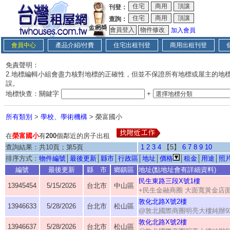
刊登：
查詢：
加入會員
會員中心
產品介紹/付費
住宅出租刊登
商用出租刊登
免責聲明：
2.地標編輯小組會盡力核對地標的正確性，但並不保證所有地標或屋主的地
誤。
地標快查：關鍵字
+
所有類別
>
學校、學術機構
> 榮富國小
在
榮富國小
有
200
個鄰近的房子出租
查詢結果：共10頁；第5頁
1
2
3
4
【5】
6
7
8
9
10
排序方式：
物件編號
│
最後更新
│
縣市
│
行政區
│
地址
│
價格
│
租金
│
用途
│
照
編號
最後更新
縣 市
鄉鎮區
地址(點地址會有詳細資料)
民生東路三段X號1樓
13945454
5/15/2026
台北市
中山區
+民生金融商圈 大面寬黃金店
敦化北路X號2樓
13946633
5/28/2026
台北市
松山區
@敦北國際商圈明亮大樓純辦9
敦化北路X號2樓
13946637
5/28/2026
台北市
松山區