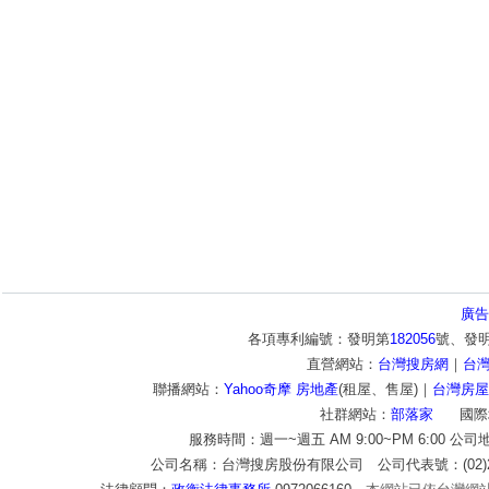
廣告
各項專利編號：發明第
182056
號、發
直營網站：
台灣搜房網
｜
台
聯播網站：
Yahoo奇摩 房地產
(租屋、售屋)｜
台灣房屋
社群網站：
部落家
國際
服務時間：週一~週五 AM 9:00~PM 6:00 公
公司名稱：台灣搜房股份有限公司 公司代表號：(02)2772-9