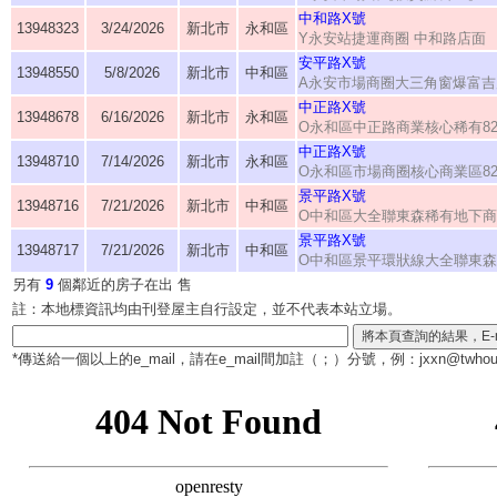
中和路X號
13948323
3/24/2026
新北市
永和區
Y永安站捷運商圈 中和路店面
安平路X號
13948550
5/8/2026
新北市
中和區
A永安市場商圈大三角窗爆富吉
中正路X號
13948678
6/16/2026
新北市
永和區
O永和區中正路商業核心稀有8
中正路X號
13948710
7/14/2026
新北市
永和區
O永和區市場商圈核心商業區8
景平路X號
13948716
7/21/2026
新北市
中和區
O中和區大全聯東森稀有地下
景平路X號
13948717
7/21/2026
新北市
中和區
O中和區景平環狀線大全聯東
另有
9
個鄰近的房子在出 售
註：本地標資訊均由刊登屋主自行設定，並不代表本站立場。
*傳送給一個以上的e_mail，請在e_mail間加註（
；
）分號，例：jxxn@twhous