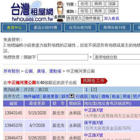
刊登：
查詢：
加入會員
會員中心
產品介紹/付費
住宅出租刊登
商用出租刊登
免責聲明：
2.地標編輯小組會盡力核對地標的正確性，但並不保證所有地標或屋主的地
誤。
地標快查：關鍵字
+
所有類別
>
公園、廣場、運動場
> 中正橋河濱公園
在
中正橋河濱公園
有
40
個鄰近的房子出租
查詢結果：共2頁；第2頁
1
【2】
排序方式：
物件編號
│
最後更新
│
縣市
│
行政區
│
地址
│
價格
│
租金
│
用途
│
照
編號
最後更新
縣 市
鄉鎮區
地址(點地址會有詳細資料)
中正路X號
13943145
5/15/2026
新北市
永和區
!大坪數大面寬格局方正金店面
保平路X號
13945370
4/7/2026
新北市
永和區
!百坪大面寬黃金店面7976
中正路X號
13946473
5/28/2026
新北市
永和區