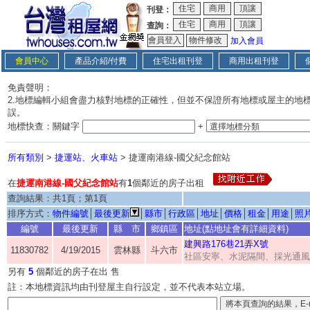
刊登：
查詢：
加入會員
會員中心
產品介紹/付費
住宅出租刊登
商用出租刊登
免責聲明：
2.地標編輯小組會盡力核對地標的正確性，但並不保證所有地標或屋主的地
誤。
地標快查：關鍵字
+
所有類別
>
捷運站、火車站
> 捷運南港線-國父紀念館站
在
捷運南港線-國父紀念館站
有
1
個鄰近的房子出租
查詢結果：共1頁；第1頁
排序方式：
物件編號
│
最後更新
│
縣市
│
行政區
│
地址
│
價格
│
租金
│
用途
│
照
編號
最後更新
縣 市
鄉鎮區
地址(點地址會有詳細資料)
建興路176巷21弄X號
11830782
4/19/2015
雲林縣
斗六市
社區安寧、水泥隔間、採光通風
另有
5
個鄰近的房子在出 售
註：本地標資訊均由刊登屋主自行設定，並不代表本站立場。