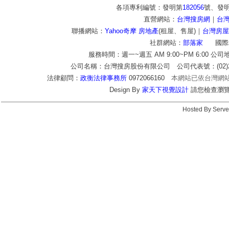
各項專利編號：發明第
182056
號、發
直營網站：
台灣搜房網
｜
台
聯播網站：
Yahoo奇摩 房地產
(租屋、售屋)｜
台灣房屋
社群網站：
部落家
國際
服務時間：週一~週五 AM 9:00~PM 6:00 公
公司名稱：台灣搜房股份有限公司 公司代表號：(02)2772-9
法律顧問：
政衡法律事務所
0972066160
本網站已依台灣網
Design By
家天下視覺設計
請您檢查瀏覽器c
Hosted By Serve