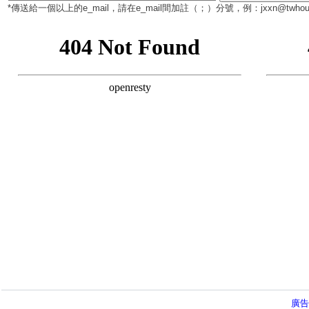
*傳送給一個以上的e_mail，請在e_mail間加註（
；
）分號，例：jxxn@twhous
廣告