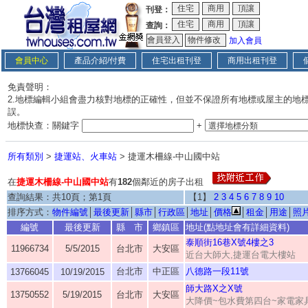
刊登：
查詢：
加入會員
會員中心
產品介紹/付費
住宅出租刊登
商用出租刊登
免責聲明：
2.地標編輯小組會盡力核對地標的正確性，但並不保證所有地標或屋主的地
誤。
地標快查：關鍵字
+
所有類別
>
捷運站、火車站
> 捷運木柵線-中山國中站
在
捷運木柵線-中山國中站
有
182
個鄰近的房子出租
查詢結果：共10頁；第1頁
【1】
2
3
4
5
6
7
8
9
10
排序方式：
物件編號
│
最後更新
│
縣市
│
行政區
│
地址
│
價格
│
租金
│
用途
│
照
編號
最後更新
縣 市
鄉鎮區
地址(點地址會有詳細資料)
泰順街16巷X號4樓之3
11966734
5/5/2015
台北市
大安區
近台大師大,捷運台電大樓站
台北市
中正區
八德路一段11號
13766045
10/19/2015
師大路X之X號
13750552
5/19/2015
台北市
大安區
大降價~包水費第四台~家電家