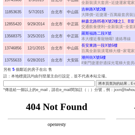
全新裝潢大套房~近捷運家電家
吉林路X號2樓
11853635
5/7/2015
台北市
中山區
大降價~近捷運~百萬級套房裝
林森北路85巷X號2樓之1、B室
12855420
9/29/2014
台北市
中正區
交通飲食便利~全新裝潢~全套
羅斯福路二段X號
13568375
3/25/2015
台北市
中正區
本大樓近養寵物喔! 連絡專線
長安東路一段X號6樓
13746856
12/1/2015
台北市
中山區
百萬全新裝潢電梯大樓~家電家
潮州街X號6樓
13755633
6/28/2015
台北市
大安區
#東門捷運舒適採光電梯大套房
另有
5
個鄰近的房子在出 售
註：本地標資訊均由刊登屋主自行設定，並不代表本站立場。
*傳送給一個以上的e_mail，請在e_mail間加註（
；
）分號，例：jxxn@twhous