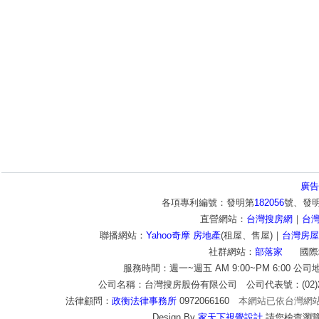
廣告
各項專利編號：發明第
182056
號、發
直營網站：
台灣搜房網
｜
台
聯播網站：
Yahoo奇摩 房地產
(租屋、售屋)｜
台灣房屋
社群網站：
部落家
國際
服務時間：週一~週五 AM 9:00~PM 6:00 公
公司名稱：台灣搜房股份有限公司 公司代表號：(02)2772-9
法律顧問：
政衡法律事務所
0972066160
本網站已依台灣網
Design By
家天下視覺設計
請您檢查瀏覽器c