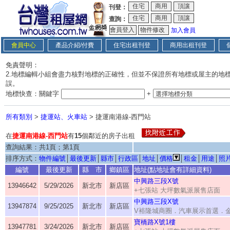
刊登：
查詢：
加入會員
會員中心
產品介紹/付費
住宅出租刊登
商用出租刊登
免責聲明：
2.地標編輯小組會盡力核對地標的正確性，但並不保證所有地標或屋主的地
誤。
地標快查：關鍵字
+
所有類別
>
捷運站、火車站
> 捷運南港線-西門站
在
捷運南港線-西門站
有
15
個鄰近的房子出租
查詢結果：共1頁；第1頁
排序方式：
物件編號
│
最後更新
│
縣市
│
行政區
│
地址
│
價格
│
租金
│
用途
│
照
編號
最後更新
縣 市
鄉鎮區
地址(點地址會有詳細資料)
中興路三段X號
13946642
5/29/2026
新北市
新店區
+七張站 大坪數氣派展售店面
中興路三段X號
13947874
9/25/2025
新北市
新店區
V裕隆城商圈．汽車展示首選．
寶橋路X號1樓
13947781
3/24/2026
新北市
新店區