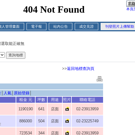
本頁
個人管理畫面
電子報
站內公告
成交見證
刊登照片上傳幫助
標選取能正確無
>>
返回地標查詢頁
片
│
人氣
│
原始登錄
│
租金 元
坪數
用途
照片
聯絡電話
1190190
641
店面
02-23913959
886000
504
店面
02-23225749
金
723534
344
店面
02-23913959