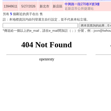
中興路一段270巷X號3樓
13948611
5/27/2026
新北市
新店區
近新店市公所捷運站
另有
5
個鄰近的房子在出 售
註：本地標資訊均由刊登屋主自行設定，並不代表本站立場。
*傳送給一個以上的e_mail，請在e_mail間加註（
；
）分號，例：jxxn@twhous