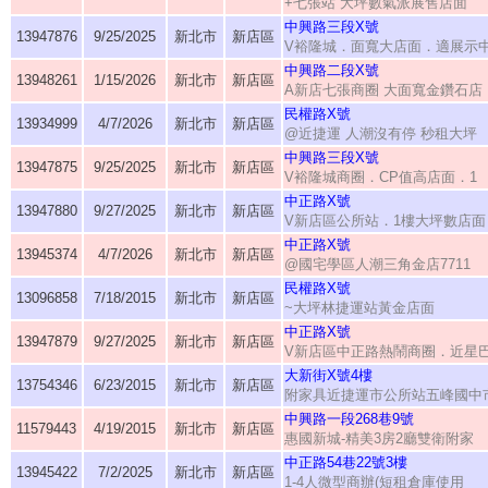
+七張站 大坪數氣派展售店面
中興路三段X號
13947876
9/25/2025
新北市
新店區
V裕隆城．面寬大店面．適展示
中興路二段X號
13948261
1/15/2026
新北市
新店區
A新店七張商圈 大面寬金鑽石店
民權路X號
13934999
4/7/2026
新北市
新店區
@近捷運 人潮沒有停 秒租大坪
中興路三段X號
13947875
9/25/2025
新北市
新店區
V裕隆城商圈．CP值高店面．1
中正路X號
13947880
9/27/2025
新北市
新店區
V新店區公所站．1樓大坪數店面
中正路X號
13945374
4/7/2026
新北市
新店區
@國宅學區人潮三角金店7711
民權路X號
13096858
7/18/2015
新北市
新店區
~大坪林捷運站黃金店面
中正路X號
13947879
9/27/2025
新北市
新店區
V新店區中正路熱鬧商圈．近星
大新街X號4樓
13754346
6/23/2015
新北市
新店區
附家具近捷運市公所站五峰國中
中興路一段268巷9號
11579443
4/19/2015
新北市
新店區
惠國新城-精美3房2廳雙衛附家
中正路54巷22號3樓
13945422
7/2/2025
新北市
新店區
1-4人微型商辦(短租倉庫使用