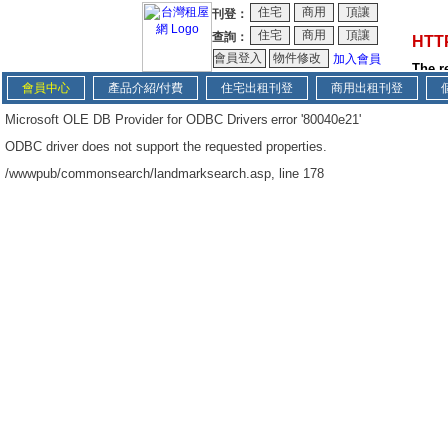
刊登：
查詢：
加入會員
會員中心
產品介紹/付費
住宅出租刊登
商用出租刊登
Microsoft OLE DB Provider for ODBC Drivers
error '80040e21'
ODBC driver does not support the requested properties.
/wwwpub/commonsearch/landmarksearch.asp
, line 178