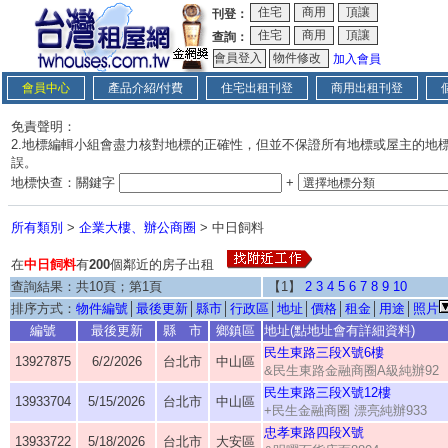
刊登：
查詢：
加入會員
會員中心
產品介紹/付費
住宅出租刊登
商用出租刊登
免責聲明：
2.地標編輯小組會盡力核對地標的正確性，但並不保證所有地標或屋主的地
誤。
地標快查：關鍵字
+
所有類別
>
企業大樓、辦公商圈
> 中日飼料
在
中日飼料
有
200
個鄰近的房子出租
查詢結果：共10頁；第1頁
【1】
2
3
4
5
6
7
8
9
10
排序方式：
物件編號
│
最後更新
│
縣市
│
行政區
│
地址
│
價格
│
租金
│
用途
│
照片
編號
最後更新
縣 市
鄉鎮區
地址(點地址會有詳細資料)
民生東路三段X號6樓
13927875
6/2/2026
台北市
中山區
&民生東路金融商圈A級純辦92
民生東路三段X號12樓
13933704
5/15/2026
台北市
中山區
+民生金融商圈 漂亮純辦933
忠孝東路四段X號
13933722
5/18/2026
台北市
大安區