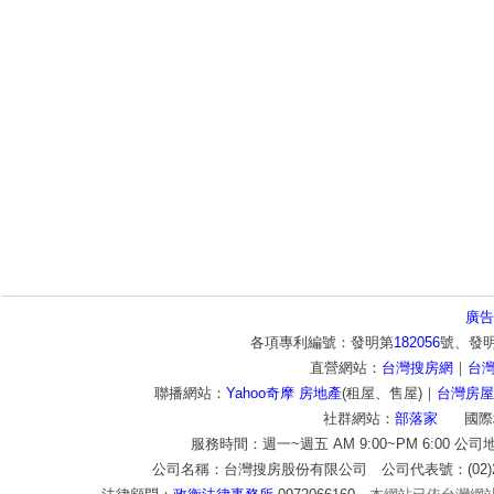
廣告
各項專利編號：發明第
182056
號、發
直營網站：
台灣搜房網
｜
台
聯播網站：
Yahoo奇摩 房地產
(租屋、售屋)｜
台灣房屋
社群網站：
部落家
國際
服務時間：週一~週五 AM 9:00~PM 6:00 公
公司名稱：台灣搜房股份有限公司 公司代表號：(02)2772-9