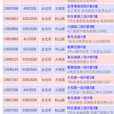
&明曜百貨店面8804
忠孝東路四段X號1樓
13933760
4/9/2026
台北市
大安區
@正東區 忠孝東路大面寬金店7
民生東路三段X號7樓
13933853
3/31/2026
台北市
松山區
Y民生重劃區金融重地 氣派商辦
八德路二段X號3樓
13933856
3/26/2026
台北市
中山區
&八德路中崙高級辦公9492
敦化北路X號
13933883
4/1/2026
台北市
松山區
^採光佳風景好低公設純辦909
復興北路X號
13935036
6/2/2026
台北市
中山區
#中山國中站旁 三角窗金店面5
敦化南路二段X號5樓
13936121
5/15/2026
台北市
大安區
&敦南漂亮辦公3575
復興南路一段X號1樓
13936143
5/18/2026
台北市
大安區
&東區忠孝SOGO百貨金店面8
大安路一段X號1樓
13937187
3/26/2026
台北市
大安區
^降價!東區高質感餐酒館頂讓7
大安路一段X號1樓
13937208
4/9/2026
台北市
大安區
&大安路一段東區三角巾店面88
敦化南路一段X號
13937245
3/30/2026
台北市
松山區
Y敦化南路 玻璃帷幕優質辦公室
民生東路三段X號2樓
13937252
3/30/2026
台北市
松山區
Y民生金融商圈 高級門面辦公室