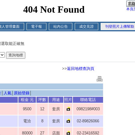
本頁
個人管理畫面
電子報
站內公告
成交見證
刊登照片上傳幫助
標選取能正確無
>>
返回地標查詢頁
片
│
人氣
│
原始登錄
│
租金 元
坪數
用途
照片
聯絡電話
9500
12
套房
0982198#003
電洽
8
套房
02-89826066
80000
27
店面
02-23416592