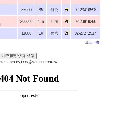
2
85000
85
辦公
02-23416598
200000
116
店面
02-23918296
店
11000
10
套房
02-27272517
租
回
上一頁
es.com.tw
;
txxy@soufun.com.tw