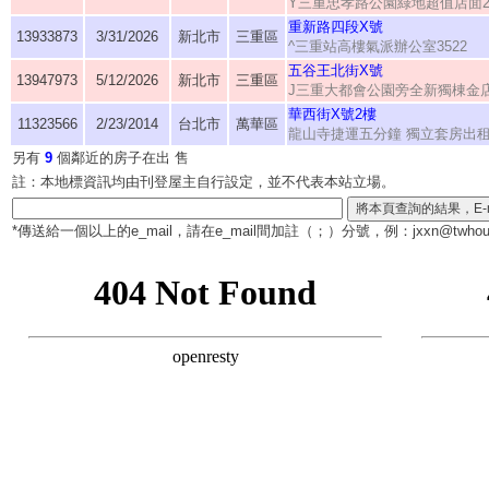
Y三重忠孝路公園綠地超值店面
重新路四段X號
13933873
3/31/2026
新北市
三重區
^三重站高樓氣派辦公室3522
五谷王北街X號
13947973
5/12/2026
新北市
三重區
J三重大都會公園旁全新獨棟金
華西街X號2樓
11323566
2/23/2014
台北市
萬華區
龍山寺捷運五分鐘 獨立套房出
另有
9
個鄰近的房子在出 售
註：本地標資訊均由刊登屋主自行設定，並不代表本站立場。
*傳送給一個以上的e_mail，請在e_mail間加註（
；
）分號，例：jxxn@twhous