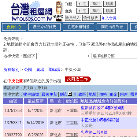
刊登：
查詢：
加入會員
會員中心
產品介紹/付費
住宅出租刊登
商用出租刊登
免責聲明：
2.地標編輯小組會盡力核對地標的正確性，但並不保證所有地標或屋主的地
誤。
地標快查：關鍵字
+
所有類別
>
公園、廣場、運動場
> 中央公園
在
中央公園
有
6
個鄰近的房子出租
查詢結果：共1頁；第1頁
排序方式：
物件編號
│
最後更新
│
縣市
│
行政區
│
地址
│
價格
│
租金
│
用途
│
照
編號
最後更新
縣 市
鄉鎮區
地址(點地址會有詳細資料)
重新路四段214巷X號4樓
13751258
5/4/2015
新北市
三重區
三重重新路四段214巷X號4樓
中正北路145巷9弄2號
13753321
5/14/2015
新北市
三重區
大套房
忠孝路二段X號
13933799
6/2/2026
新北市
三重區