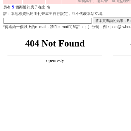
鳳新高中、衛武營、鳳山監理所
另有
5
個鄰近的房子在出 售
註：本地標資訊均由刊登屋主自行設定，並不代表本站立場。
*傳送給一個以上的e_mail，請在e_mail間加註（
；
）分號，例：jxxn@twhous