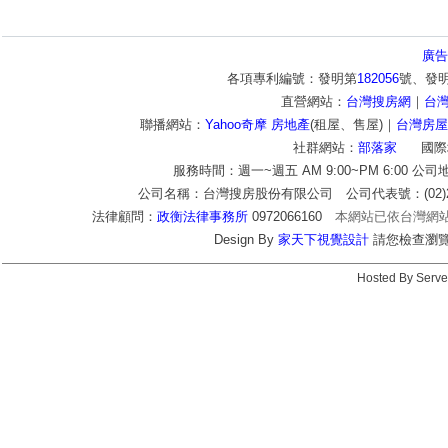
廣告
各項專利編號：發明第
182056
號、發
直營網站：
台灣搜房網
｜
台
聯播網站：
Yahoo奇摩 房地產
(租屋、售屋)｜
台灣房屋
社群網站：
部落家
國際
服務時間：週一~週五 AM 9:00~PM 6:00 公
公司名稱：台灣搜房股份有限公司 公司代表號：(02)2772-9
法律顧問：
政衡法律事務所
0972066160
本網站已依台灣網
Design By
家天下視覺設計
請您檢查瀏覽器c
Hosted By Serve