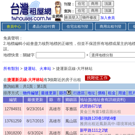
刊登：
查詢：
加入會員
會員中心
產品介紹/付費
住宅出租刊登
商用出租刊登
免責聲明：
2.地標編輯小組會盡力核對地標的正確性，但並不保證所有地標或屋主的地
誤。
地標快查：關鍵字
+
所有類別
>
捷運站、火車站
> 捷運新店線-大坪林站
在
捷運新店線-大坪林站
有
3
個鄰近的房子出租
查詢結果：共1頁；第1頁
排序方式：
物件編號
│
最後更新
│
縣市
│
行政區
│
地址
│
價格
│
租金
│
用途
│
照
編號
最後更新
縣 市
鄉鎮區
地址(點地址會有詳細資料)
武營路671號
12784931
9/23/2014
高雄市
苓雅區
黃金三角窗1樓店面出租
新強路120巷18號4樓
13761259
8/17/2015
高雄市
鳳山區
雅房出租近鳳新高中-環境單純
新甲路111之2號
13918200
6/3/2024
高雄市
鳳山區