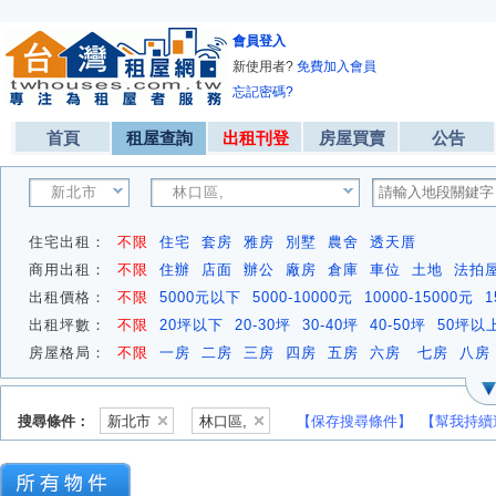
會員登入
新使用者?
免費加入會員
忘記密碼?
首頁
租屋查詢
出租刊登
房屋買賣
公告
新北市
林口區,
住宅出租：
不限
住宅
套房
雅房
別墅
農舍
透天厝
商用出租：
不限
住辦
店面
辦公
廠房
倉庫
車位
土地
法拍
出租價格：
不限
5000元以下
5000-10000元
10000-15000元
1
出租坪數：
不限
20坪以下
20-30坪
30-40坪
40-50坪
50坪以
房屋格局：
不限
一房
二房
三房
四房
五房
六房
七房
八房
搜尋條件：
新北市
林口區,
【保存搜尋條件】
【幫我持續