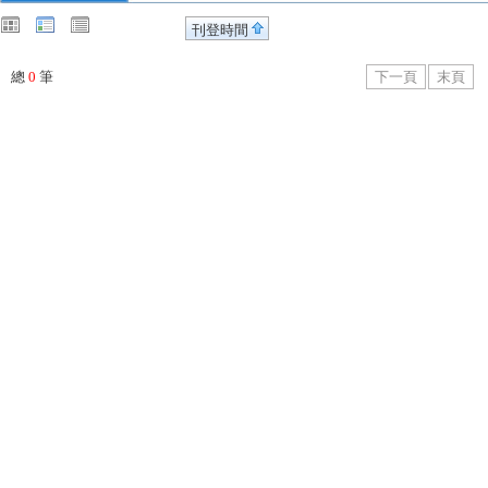
刊登時間
總
0
筆
下一頁
末頁