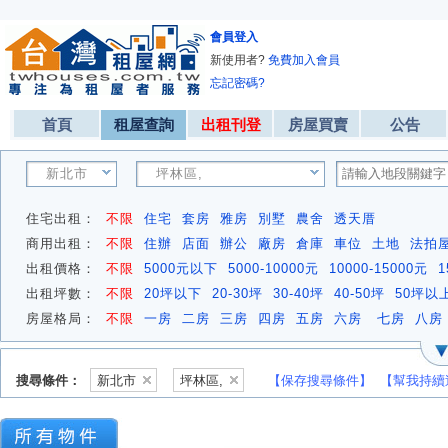
會員登入
新使用者?
免費加入會員
忘記密碼?
首頁
租屋查詢
出租刊登
房屋買賣
公告
新北市
坪林區,
住宅出租：
不限
住宅
套房
雅房
別墅
農舍
透天厝
商用出租：
不限
住辦
店面
辦公
廠房
倉庫
車位
土地
法拍
出租價格：
不限
5000元以下
5000-10000元
10000-15000元
1
出租坪數：
不限
20坪以下
20-30坪
30-40坪
40-50坪
50坪以
房屋格局：
不限
一房
二房
三房
四房
五房
六房
七房
八房
搜尋條件：
新北市
坪林區,
【保存搜尋條件】
【幫我持續