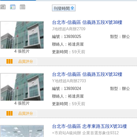
刊登時間
台北市-信義區 信義路五段X號38樓
J地標超A商辦2709
編號：13939325
類型：辦公
聯絡人：裕達房屋
4 張照片
59天前
更新時間：
品質評分
台北市-信義區 信義路五段X號32樓
Y地標超A商辦2703
編號：13939324
類型：辦公
聯絡人：裕達房屋
4 張照片
59天前
更新時間：
品質評分
台北市-信義區 忠孝東路五段X號31樓
+市府站A級純辦 企業首選形象佳9312