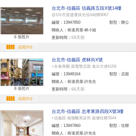
台北市-信義區 信義路五段X號14樓
@101市貿捷運採光佳A純辦9067
編號：13947850
類型：辦公
聯絡人：裕達房屋-林小姐
6 張照片
59天前
更新時間：
品質評分
台北市-信義區 虎林街X號
+永春商圈 面寬雙店面 進出方便6159
編號：13948164
類型：店面
聯絡人：裕達房屋-許先生
8 張照片
66天前
更新時間：
品質評分
台北市-信義區 忠孝東路四段X號3樓
+信義區 瑜珈醫美診所 超優住辦3544
編號：13947860
類型：住辦
聯絡人：裕達房屋-許先生