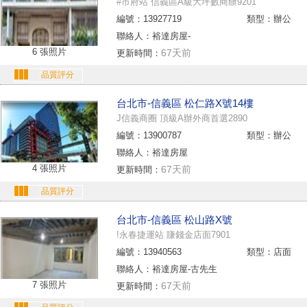
#市府站 信義區A級大坪數商辦9201
編號：13927719
類型：辦公
聯絡人：裕達房屋-
6 張照片
67天前
更新時間：
品質評分
台北市-信義區 松仁路X號14樓
J信義商圈 頂級A辦外商首選2890
編號：13900787
類型：辦公
聯絡人：裕達房屋
4 張照片
67天前
更新時間：
品質評分
台北市-信義區 松山路X號
!永春捷運站 賺錢金店面7901
編號：13940563
類型：店面
聯絡人：裕達房屋-古先生
7 張照片
67天前
更新時間：