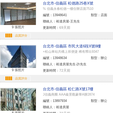
台北市-信義區 松德路25巷X號
% 信義永春松德一樓住辦店面7510
編號：13948641
類型：店面
聯絡人：裕達房屋-王先生
9 張照片
69天前
更新時間：
品質評分
台北市-信義區 市民大道6段X號8樓
+松山車站共構上班便捷 稀有釋出9347
編號：13948634
類型：辦公
聯絡人：裕達房屋先生-許先生
9 張照片
72天前
更新時間：
品質評分
台北市-信義區 松仁路X號17樓
J信義商圈 AAA級景觀豪華A辦2874
編號：13897934
類型：辦公
聯絡人：裕達房屋
8 張照片