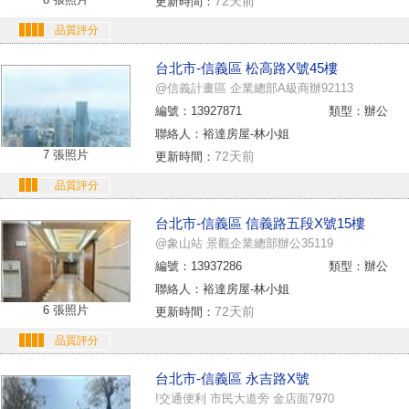
72天前
更新時間：
品質評分
台北市-信義區 松高路X號45樓
@信義計畫區 企業總部A級商辦92113
編號：13927871
類型：辦公
聯絡人：裕達房屋-林小姐
7 張照片
72天前
更新時間：
品質評分
台北市-信義區 信義路五段X號15樓
@象山站 景觀企業總部辦公35119
編號：13937286
類型：辦公
聯絡人：裕達房屋-林小姐
6 張照片
72天前
更新時間：
品質評分
台北市-信義區 永吉路X號
!交通便利 市民大道旁 金店面7970