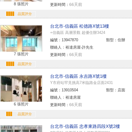
8 張照片
66天前
更新時間：
品質評分
台北市-信義區 松德路X號13樓
+信義區 高層景觀 超優住辦3424
編號：13947870
類型：住辦
聯絡人：裕達房屋-許先生
7 張照片
66天前
更新時間：
品質評分
台北市-信義區 永吉路X號1樓
Y市府站罕見挑高7米臨路金店面2431
編號：13910504
類型：店面
聯絡人：裕達房屋
6 張照片
66天前
更新時間：
品質評分
台北市-信義區 忠孝東路四段X號2樓