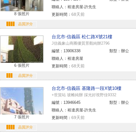
聯絡人：裕達房屋-許先生
8 張照片
68天前
更新時間：
品質評分
台北市-信義區 松仁路X號21樓
J信義象山商圈優質景觀純辦2796
編號：13906338
類型：辦公
聯絡人：裕達房屋
6 張照片
68天前
更新時間：
品質評分
台北市-信義區 基隆路一段X號10樓
+世貿站 玻帷純辦 採光好視野佳9332
編號：13946645
類型：辦公
聯絡人：裕達房屋-許先生
7 張照片
69天前
更新時間：
品質評分