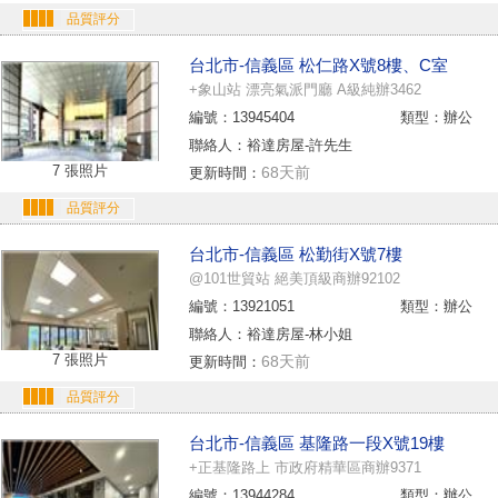
品質評分
台北市-信義區 松仁路X號8樓、C室
+象山站 漂亮氣派門廳 A級純辦3462
編號：13945404
類型：辦公
聯絡人：裕達房屋-許先生
7 張照片
68天前
更新時間：
品質評分
台北市-信義區 松勤街X號7樓
@101世貿站 絕美頂級商辦92102
編號：13921051
類型：辦公
聯絡人：裕達房屋-林小姐
7 張照片
68天前
更新時間：
品質評分
台北市-信義區 基隆路一段X號19樓
+正基隆路上 市政府精華區商辦9371
編號：13944284
類型：辦公