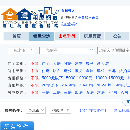
會員登入
新使用者?
免費加入會員
忘記密碼?
首頁
租屋查詢
出租刊登
房屋買賣
公告
台北市
信義區,
住宅出租：
不限
住宅
套房
雅房
別墅
農舍
透天厝
商用出租：
不限
住辦
店面
辦公
廠房
倉庫
車位
土地
法拍
出租價格：
不限
5000元以下
5000-10000元
10000-15000元
1
出租坪數：
不限
20坪以下
20-30坪
30-40坪
40-50坪
50坪以
房屋格局：
不限
一房
二房
三房
四房
五房
六房
七房
八房
搜尋條件：
台北市
信義區,
【保存搜尋條件】
【幫我持續