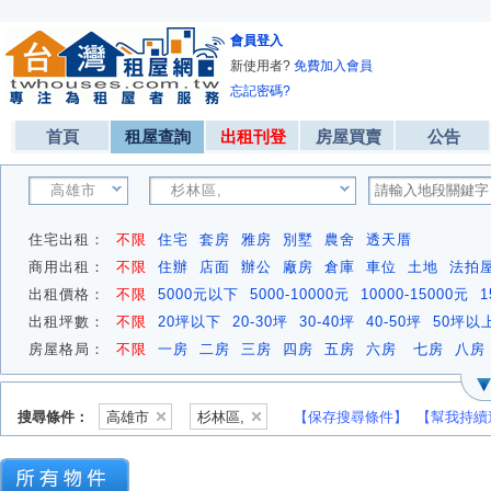
會員登入
新使用者?
免費加入會員
忘記密碼?
首頁
租屋查詢
出租刊登
房屋買賣
公告
高雄市
杉林區,
住宅出租：
不限
住宅
套房
雅房
別墅
農舍
透天厝
商用出租：
不限
住辦
店面
辦公
廠房
倉庫
車位
土地
法拍
出租價格：
不限
5000元以下
5000-10000元
10000-15000元
1
出租坪數：
不限
20坪以下
20-30坪
30-40坪
40-50坪
50坪以
房屋格局：
不限
一房
二房
三房
四房
五房
六房
七房
八房
搜尋條件：
高雄市
杉林區,
【保存搜尋條件】
【幫我持續