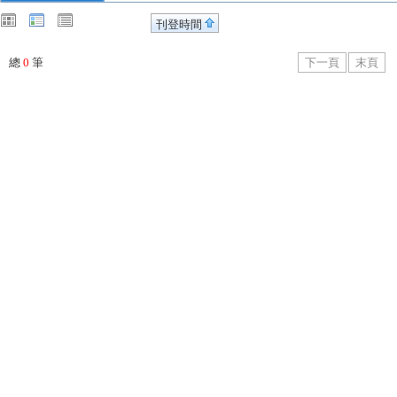
刊登時間
總
0
筆
下一頁
末頁