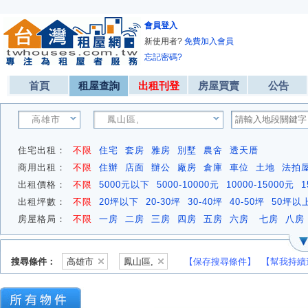
會員登入
新使用者?
免費加入會員
忘記密碼?
首頁
租屋查詢
出租刊登
房屋買賣
公告
高雄市
鳳山區,
住宅出租：
不限
住宅
套房
雅房
別墅
農舍
透天厝
商用出租：
不限
住辦
店面
辦公
廠房
倉庫
車位
土地
法拍
出租價格：
不限
5000元以下
5000-10000元
10000-15000元
1
出租坪數：
不限
20坪以下
20-30坪
30-40坪
40-50坪
50坪以
房屋格局：
不限
一房
二房
三房
四房
五房
六房
七房
八房
搜尋條件：
高雄市
鳳山區,
【保存搜尋條件】
【幫我持續