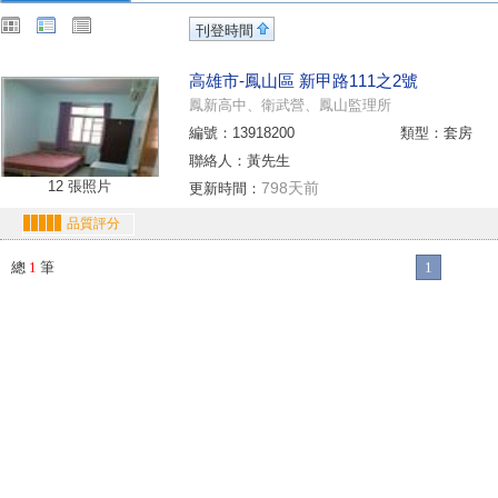
刊登時間
高雄市-鳳山區 新甲路111之2號
鳳新高中、衛武營、鳳山監理所
編號：13918200
類型：套房
聯絡人：黃先生
12 張照片
798天前
更新時間：
品質評分
總
1
筆
1